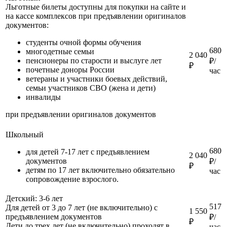
Льготные билеты доступны для покупки на сайте и
на кассе комплексов при предъявлении оригиналов
документов:
студенты очной формы обучения
680
многодетные семьи
2 040
пенсионеры по старости и выслуге лет
₽/
₽
почетные доноры России
час
ветераны и участники боевых действий,
семьи участников СВО (жена и дети)
инвалиды
при предъявлении оригиналов документов
Школьный
680
для детей 7-17 лет с предъявлением
2 040
документов
₽/
₽
детям по 17 лет включительно обязательно
час
сопровождение взрослого.
Детский: 3-6 лет
517
Для детей от 3 до 7 лет (не включительно) с
1 550
предъявлением документов
₽/
₽
Дети до трех лет (не включительно) проходят в
час