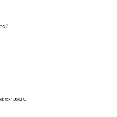
ход 7
нопарк" Вход С