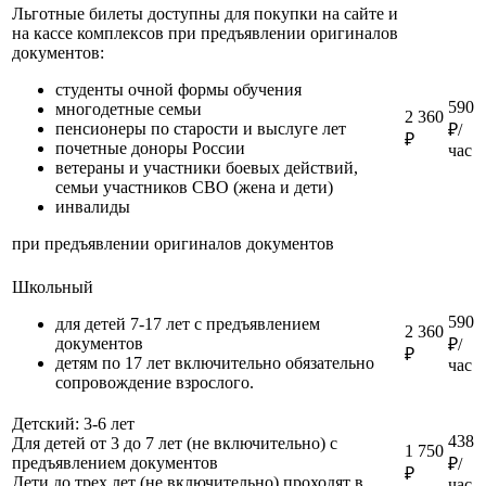
Льготные билеты доступны для покупки на сайте и
на кассе комплексов при предъявлении оригиналов
документов:
студенты очной формы обучения
590
многодетные семьи
2 360
пенсионеры по старости и выслуге лет
₽/
₽
почетные доноры России
час
ветераны и участники боевых действий,
семьи участников СВО (жена и дети)
инвалиды
при предъявлении оригиналов документов
Школьный
590
для детей 7-17 лет с предъявлением
2 360
документов
₽/
₽
детям по 17 лет включительно обязательно
час
сопровождение взрослого.
Детский: 3-6 лет
438
Для детей от 3 до 7 лет (не включительно) с
1 750
предъявлением документов
₽/
₽
Дети до трех лет (не включительно) проходят в
час