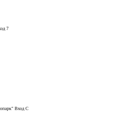
ход 7
нопарк" Вход С